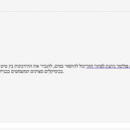
ולימר ניתנת לפיזור חוזר
יכול להתפזר במים, להגביר את ההידבקות בין טיט 
אבקת RD ככימיקלים מצוינים המשמשים בבנייה, היא יכולה לשפר את ביצועי דבק טיח מבוסס צמנט ואריחים.