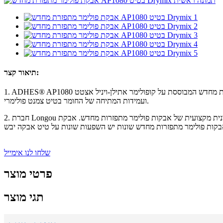
תיאור קצר:
1. ADHES® AP1080 הוא אבקת פולימר מתפזרת מחדש המבוססת על קופולימר אתילן-ויניל אצטט (VAE). למוצר יש הידבקות טובה, פלסטיות, עמידות למים ויכולת עיוות חזקה; הוא יכול לשפר ביעילות את עמידות הכיפוף
ועמידות המתיחה של החומר בטיט צמנט פולימרי.
2. חברת Longou היא יצרנית מקצועית של אבקות פולימר מתפזרות מחדש. אבקת RD לאריחים מיוצרת מאמולסיה פולימרית על ידי ייבוש בהתזה, מעורבבת עם מים בטיט, עוברת אמולסיה ופיזור במים ויוצרת אמולסיה
שלחו לנו אימייל
פרטי מוצר
תגי מוצר