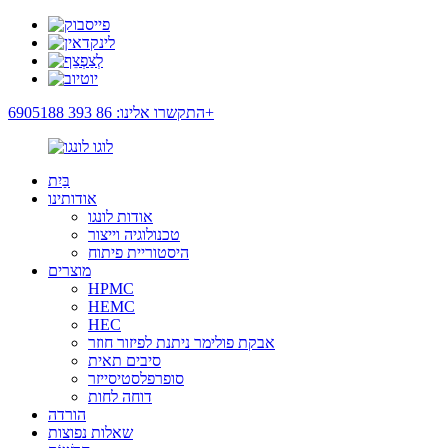
התקשרו אלינו: 86 393 6905188+
בַּיִת
אודותינו
אודות לונגו
טכנולוגיה וייצור
היסטוריית פיתוח
מוצרים
HPMC
HEMC
HEC
אבקת פולימר ניתנת לפיזור חוזר
סיבים תאית
סופרפלסטיסייזר
דוחה לחות
הורדה
שאלות נפוצות