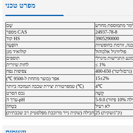
מפרט טכני
שֵׁם
24937-78-8
מספר CAS
3905290000
קוד HS
נה, זורמת בחופשיות
הוֹפָעָה
פוליוויניל אלכוהול
קולואיד מגן
ונע התגיישות מינרלי
תוספים
≤ 1%
לחות שיורית
400-650 (גרם/ליטר)
צפיפות נפח
15±2%
אפר (בוער מתחת ל-9500 ℃)
4℃
טמפרטורת יצירת שכבה הנמוכה ביותר (℃)
קָשֶׁה
נכס הסרט
ערך ה-pH
לא רעיל
בִּטָחוֹן
25 (ק"ג/שקית)
חבילה (שקית נייר מרוכבת מפלסטיק רב שכבתית)
יישומים