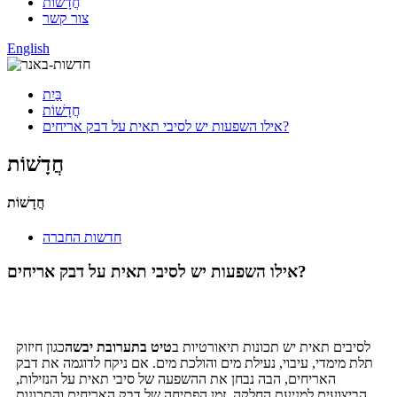
חֲדָשׁוֹת
צור קשר
English
בַּיִת
חֲדָשׁוֹת
אילו השפעות יש לסיבי תאית על דבק אריחים?
חֲדָשׁוֹת
חֲדָשׁוֹת
חדשות החברה
אילו השפעות יש לסיבי תאית על דבק אריחים?
לסיבים תאית יש תכונות תיאורטיות ב
טיט בתערובת יבשה
כגון חיזוק
תלת מימדי, עיבוי, נעילת מים והולכת מים. אם ניקח לדוגמה את דבק
האריחים, הבה נבחן את ההשפעה של סיבי תאית על הנזילות,
הביצועים למניעת החלקה, זמן הפתיחה של דבק האריחים והתכונות