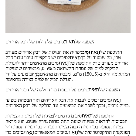
השפעה של
תָאִית
סיבים על נזילות של דבק אריחים
התוספת של
תָאִית
סִיב
מפחית את הנזילות של דבק אריחים מעורב
טרי, מה שמעיד על כך
תָאִית
לסיבים יש פונקציית עיבוי עבור דבק
אריחים מעורב טרי; התוספת של
תָאִית
סיבים מתאימים יותר להגדלת
הביקוש למים של נוסחת ההשוואה ב-0.5%, מבטיחים שהנזילות
המתאימה היא ב-(150±5) מ"מ, ומבטיחים מתאים
בְּנִיָה
ביצועים על ידי
הגדלת הביקוש למים בצורה מתאימה.
השפעה של
תָאִית
סיבים על תכונות נגד החלקה של דבקי אריחים
תָאִית
סיבים יכולים לעבות את דבק האריחים תוך הבטחת ביצועי
בנייה טובים, ובכך לשפר את הביצועים נגד החלקה של דבק האריחים.
התוספת של
תָאִית
סיבים גורמים לצמיגות של תמיסת הצמיגות
הבסיסית להראות צמיגות שונות תחת כוחות גזירה שונים. הוא מראה
צמיגות נמוכה בכוח גזירה גבוה וצמיגות גבוהה בכוח גזירה נמוך. זוהי
הפונקציה התיקסוטרופית של
תָאִית
סיבים המאפשרים
תָאִית
סיבים כדי