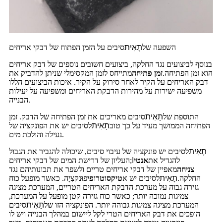
השפעה של
תָאִית
סיבים על הזמן הפתוח של דבקי אריחים
בנוסף לביצועים נגד החלקה, ביצועים חשובים נוספים של דבק אריחים
הוא זמן הפתיחה.
זמן פתיחה
מתייחס לזמן המקסימלי שניתן להדביק את
דבק האריחים על הקיר לאחר סירוק על הקיר. איכות הביצועים הללו
משפיעה ישירות על מהירות הדבקת האריחים ומשפיעה על יעילות
הבנייה.
התוספת של
תָאִית
סיבים מאריכים את זמן הפתיחה של הדבק. זמן
הפתיחה הממושך מעיד על כך טוב
תָאִית
לסיבים יש את הפונקציה של
נעילה והולכת מים.
תָאִית
לסיבים יש פונקציה של עיבוי סיבים, שיכולה להגביר את הגבול
להגדיל את
אנטי
I
העליון של דרישת המים של דבקי אריחים;
צניחה
מאפיין של דבקי אריחים טריים ולשפר את תכונותיהם נגד
החלקה.
תָאִית
לסיבים יש א
טיקסוטרופי
פוּנקצִיָה. כאשר מופעל כוח
גזירה גבוה על מערכת הדבקת האריחים הטריים, המערכת מציגה
צמיגות נמוכה יותר; כאשר כוח גזירה קטן מופעל על המערכת,
המערכת מציגה צמיגות גבוהה יותר. הפונקציה הזו של
תָאִית
סיבים
הופכים את דבק האריחים הטרי לקל ליישום במהלך הבנייה ויש לו