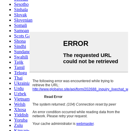
Sesotho
Sinhala
Slovak
Slovenian
Somali
Samoan
Scots Gaelic
Shona
Sindhi
Sundanese
Swahili
Tajik
Tamil
Telugu
Thai
Ukrainian
Urdu
Uzbek
Vietnamese
Welsh
Xhosa
Yiddish
Yoruba
Zulu
Kinyarwanda