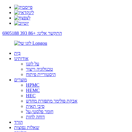
התקשר אלינו: +86 393 6905188
בַּיִת
אודותינו
על לונגו
טכנולוגיה וייצור
היסטוריית פיתוח
מוצרים
HPMC
HEMC
HEC
אבקת פולימר מתפזרת מחדש
סיבי תאית
חומר פלסטי-על
דוחה לחות
הורד
שאלות נפוצות