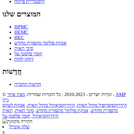
היסטוריית פיתוח
המוצרים שלנו
HPMC
HEMC
HEC
אבקת פולימר מתפזרת מחדש
סיבי תאית
חומר פלסטי-על
דוחה לחות
חֲדָשׁוֹת
חדשות החברה
AMP
-
© זכויות יוצרים - 2010-2023 : כל הזכויות שמורות.
מפת אתר
נייד
הידרוקסיפרופיל מתיל תאית
,
הידרוקסיאתיל מתיל תאית
,
אבקת לטקס
מתפזרת מחדש
,
אבקת פולימר מתפזרת מחדש
,
סיבי תאית
,
תאית
הידרוקסיאתיל
,
חומר פלסטי-על
שלח אימייל
x