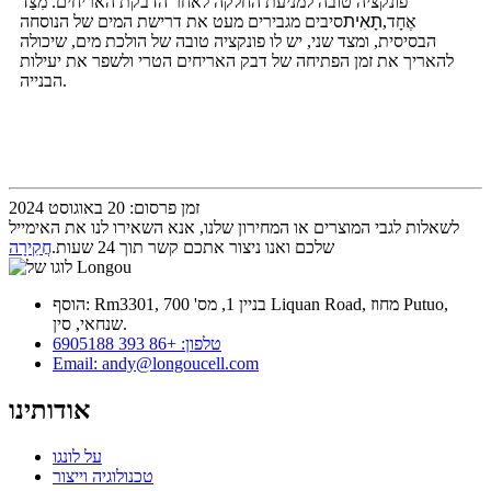
פונקציה טובה למניעת החלקה לאחר הדבקת האריחים. מִצַד
אֶחָד,
תָאִית
סיבים מגבירים מעט את דרישת המים של הנוסחה
הבסיסית, ומצד שני, יש לו פונקציה טובה של הולכת מים, שיכולה
להאריך את זמן הפתיחה של דבק האריחים הטרי ולשפר את יעילות
הבנייה.
זמן פרסום: 20 באוגוסט 2024
לשאלות לגבי המוצרים או המחירון שלנו, אנא השאירו לנו את האימייל
שלכם ואנו ניצור אתכם קשר תוך 24 שעות.
חֲקִירָה
הוסף: Rm3301, בניין 1, מס' 700 Liquan Road, מחוז Putuo,
שנחאי, סין.
טלפון: +86 393 6905188
Email: andy@longoucell.com
אודותינו
על לונגו
טכנולוגיה וייצור