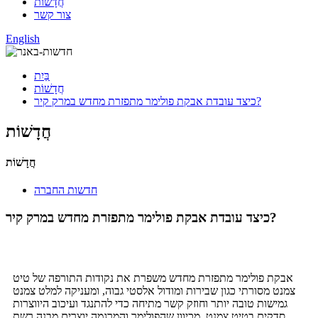
חֲדָשׁוֹת
צור קשר
English
בַּיִת
חֲדָשׁוֹת
כיצד עובדת אבקת פולימר מתפזרת מחדש במרק קיר?
חֲדָשׁוֹת
חֲדָשׁוֹת
חדשות החברה
כיצד עובדת אבקת פולימר מתפזרת מחדש במרק קיר?
אבקת פולימר מתפזרת מחדש משפרת את נקודות התורפה של טיט
צמנט מסורתי כגון שבירות ומודול אלסטי גבוה, ומעניקה למלט צמנט
גמישות טובה יותר וחוזק קשר מתיחה כדי להתנגד ועיכוב היווצרות
סדקים בטיט צמנט. מכיוון שהפולימר והמרגמה יוצרים מבנה רשת