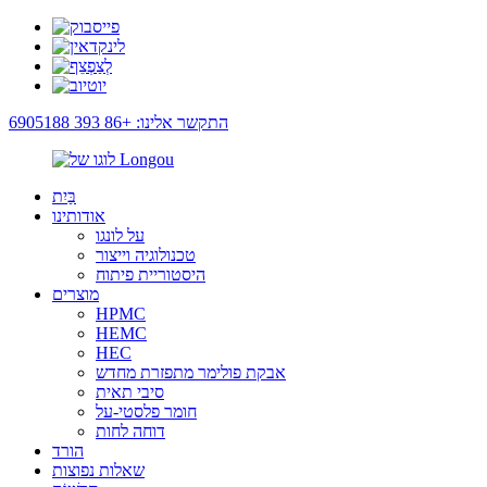
התקשר אלינו: +86 393 6905188
בַּיִת
אודותינו
על לונגו
טכנולוגיה וייצור
היסטוריית פיתוח
מוצרים
HPMC
HEMC
HEC
אבקת פולימר מתפזרת מחדש
סיבי תאית
חומר פלסטי-על
דוחה לחות
הורד
שאלות נפוצות