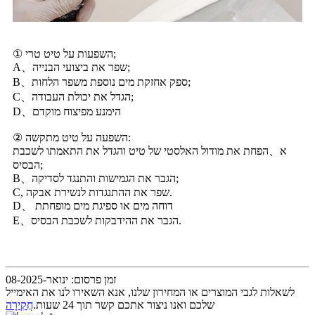
① השפעות על טיט טרי;
A、שפר את ביצועי הבנייה;
B、ספק אחזקת מים נוספת משפר הלחות;
C、הגדל את יכולת העבודה;
D、הימנע מפיצוח מוקדם
② השפעה על טיט מתקשה:
א、הפחת את מודול האלסטי של טיט והגדל את התאמתו לשכבת
הבסיס;
B、הגבר את הגמישות והתנגד לסדיקה;
C, שפר את ההתנגדות לנשירת אבקה.
D、 דוחה מים או ספיגת מים מופחתת
E、הגבר את ההידבקות לשכבת הבסיס.
זמן פרסום: ינואר-08-2025
לשאלות לגבי המוצרים או המחירון שלנו, אנא השאירו לנו את האימייל
שלכם ואנו ניצור אתכם קשר תוך 24 שעות.
חֲקִירָה