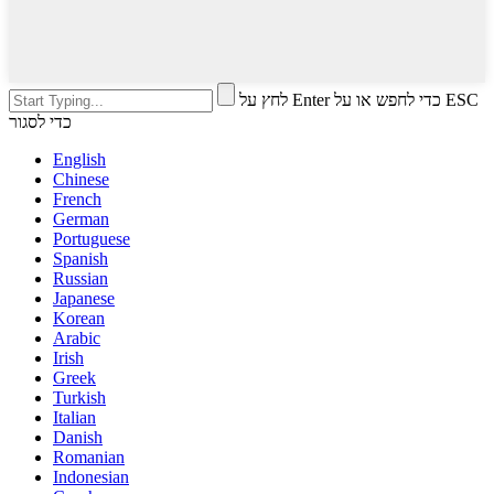
לחץ על Enter כדי לחפש או על ESC
כדי לסגור
English
Chinese
French
German
Portuguese
Spanish
Russian
Japanese
Korean
Arabic
Irish
Greek
Turkish
Italian
Danish
Romanian
Indonesian