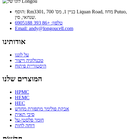
הוסף: Rm3301, בניין 1, מס' 700 Liquan Road, מחוז Putuo,
שנחאי, סין.
טלפון: +86 393 6905188
Email: andy@longoucell.com
אודותינו
על לונגו
טכנולוגיה וייצור
היסטוריית פיתוח
המוצרים שלנו
HPMC
HEMC
HEC
אבקת פולימר מתפזרת מחדש
סיבי תאית
חומר פלסטי-על
דוחה לחות
חֲדָשׁוֹת