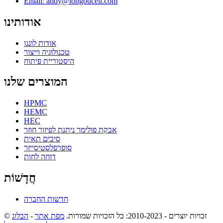
Email: andy@longoucell.com
אודותינו
אודות לונגו
טכנולוגיה וייצור
היסטוריית פיתוח
המוצרים שלנו
HPMC
HEMC
HEC
אבקת פולימר ניתנת לפיזור חוזר
סיבים תאית
סופרפלסטיסייזר
דוחה לחות
חֲדָשׁוֹת
חדשות החברה
© זכויות יוצרים - 2010-2023: כל הזכויות שמורות.
מפת אתר
-
הבלוג