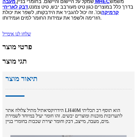
משמש
מעבה MHEC
שמקל על היישום והיישום. בחומרי בניין,
בדרך כלל במוצרים כגון טיט מעורבב יבש, טיט צמנט,
דבק לאריחי
קרמיקה
וכו'. זה יכול להגביר את הידבקותו, לשפר את יכולת
הזרימה ולשפר את עמידות החומר למים ועמידותו.
שלחו לנו אימייל
פרטי מוצר
תגי מוצר
תיאור מוצר
הידרוקסיאתיל מתיל צלולוז אתר LH40M הוא תוסף רב תכליתי
לתערובות מוכנות ומוצרים יבשים. זהו חומר יעיל במיוחד לשמירת
מים, מעבה, מייצב, דבק וחומר יצירת שכבות בחומרי בניין.