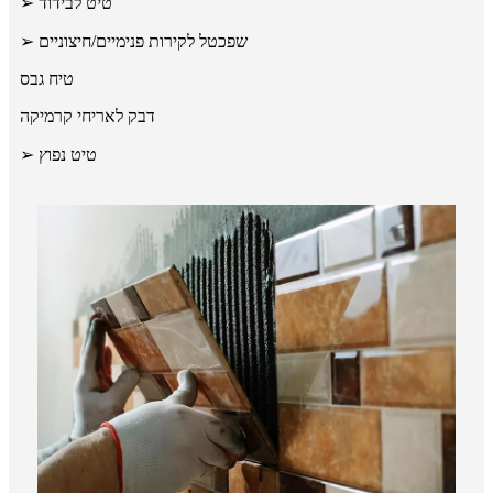
➢ טיט לבידוד
➢ שפכטל לקירות פנימיים/חיצוניים
טיח גבס
דבק לאריחי קרמיקה
➢ טיט נפוץ