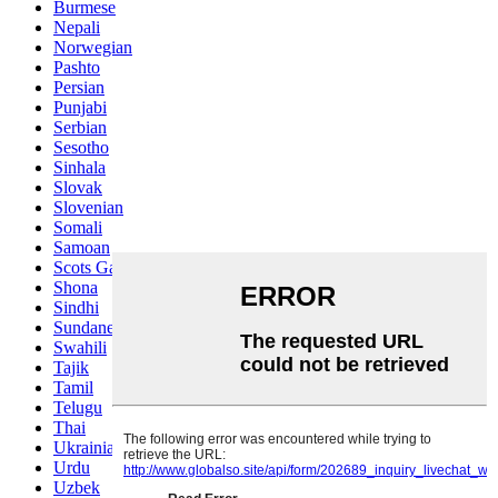
Burmese
Nepali
Norwegian
Pashto
Persian
Punjabi
Serbian
Sesotho
Sinhala
Slovak
Slovenian
Somali
Samoan
Scots Gaelic
Shona
Sindhi
Sundanese
Swahili
Tajik
Tamil
Telugu
Thai
Ukrainian
Urdu
Uzbek