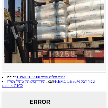
HPMC LK500 לטיט פילוס עצמי
קוֹדֵם:
הַבָּא:
הידרוקסיאתיל מתיל צלולוז/HEMC LH80M עבור דבק
אריחים C1C2