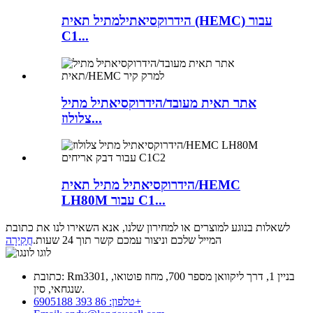
הידרוקסיאתילמתיל תאית (HEMC) עבור
C1...
אתר תאית מעובד/הידרוקסיאתיל מתיל
צלולוז...
הידרוקסיאתיל מתיל תאית/HEMC
LH80M עבור C1...
לשאלות בנוגע למוצרים או למחירון שלנו, אנא השאירו לנו את כתובת
המייל שלכם וניצור עמכם קשר תוך 24 שעות.
חֲקִירָה
כתובת: Rm3301, בניין 1, דרך ליקוואן מספר 700, מחוז פוטואו,
שנגחאי, סין.
טלפון: 86 393 6905188+