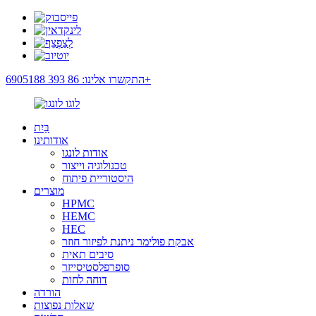
התקשרו אלינו: 86 393 6905188+
בַּיִת
אודותינו
אודות לונגו
טכנולוגיה וייצור
היסטוריית פיתוח
מוצרים
HPMC
HEMC
HEC
אבקת פולימר ניתנת לפיזור חוזר
סיבים תאית
סופרפלסטיסייזר
דוחה לחות
הורדה
שאלות נפוצות