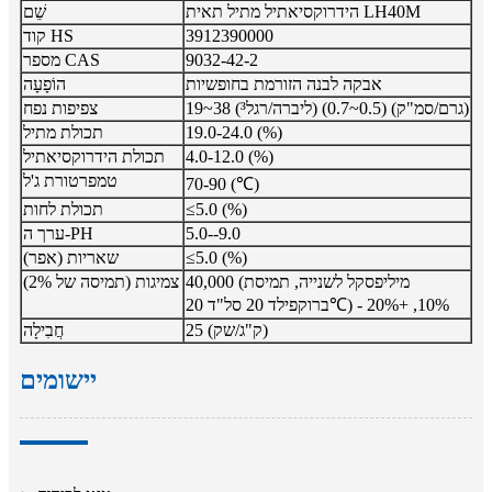
הידרוקסיאתיל מתיל תאית LH40M
שֵׁם
3912390000
קוד HS
9032-42-2
מספר CAS
אבקה לבנה הזורמת בחופשיות
הוֹפָעָה
19~38 (ליברה/רגל³) (0.5~0.7) (גרם/סמ"ק)
צפיפות נפח
19.0-24.0 (%)
תכולת מתיל
4.0-12.0 (%)
תכולת הידרוקסיאתיל
טמפרטורת ג'ל
70-90 (℃)
≤5.0 (%)
תכולת לחות
5.0--9.0
ערך ה-PH
≤5.0 (%)
שאריות (אפר)
40,000 (מיליפסקל לשנייה, תמיסת
צמיגות (תמיסה של 2%)
ברוקפילד 20 סל"ד 20℃) - 10%, +20%
25 (ק"ג/שק)
חֲבִילָה
יישומים