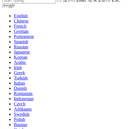
לחץ על Enter לחיפוש או על ESC
לסגירה
English
Chinese
French
German
Portuguese
Spanish
Russian
Japanese
Korean
Arabic
Irish
Greek
Turkish
Italian
Danish
Romanian
Indonesian
Czech
Afrikaans
Swedish
Polish
Basque